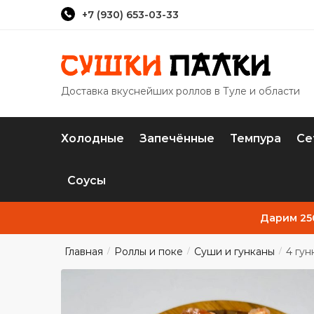
Skip to navigation
Skip to content
+7 (930) 653-03-33
Доставка вкуснейших роллов в Туле и области
Холодные
Запечённые
Темпура
Се
Соусы
Дарим 25
Главная
Роллы и поке
Суши и гунканы
4 гу
/
/
/