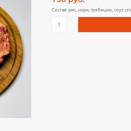
Состав: рис, нори, гребешок, соус спа
Количество
товара 4
гункана
гребешком