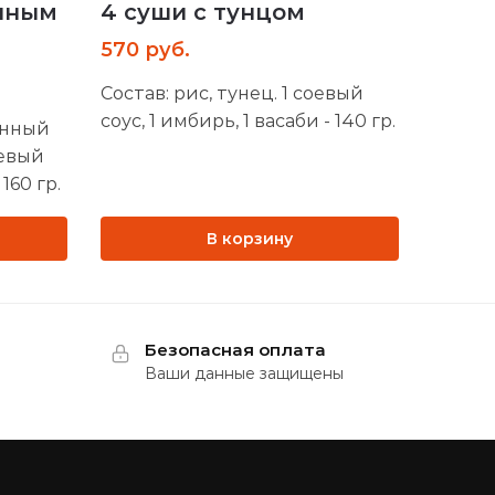
енным
4 суши с тунцом
570
руб.
Состав: рис, тунец. 1 соевый
соус, 1 имбирь, 1 васаби - 140 гр.
енный
оевый
 160 гр.
В корзину
Безопасная оплата
Ваши данные защищены