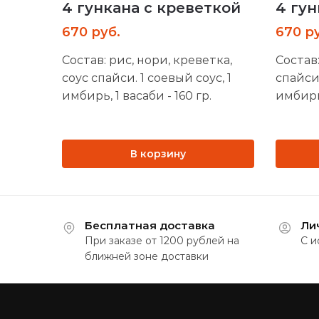
4 гункана с креветкой
4 гун
670
руб.
670
р
Состав: рис, нори, креветка,
Состав:
соус спайси. 1 соевый соус, 1
спайси.
имбирь, 1 васаби - 160 гр.
имбирь,
В корзину
Бесплатная доставка
Ли
При заказе от 1200 рублей на
С и
ближней зоне доставки