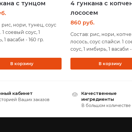
кана с тунцом
4 гункана с копч
лососем
уб.
860
руб.
 рис, нори, тунец, соус
 1 соевый соус, 1
Состав: рис, нори, копч
 1 васаби - 160 гр.
лосось, соус спайси. 1 с
соус, 1 имбирь, 1 васаби -
В корзину
В корзину
чный кабинет
Качественные
ингредиенты
сторией Ваших заказов
В большом количестве