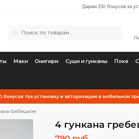
Дарим 250 бонусов за у
Искать:
Поиск
Л
ты
Маки
Онигири
Суши и гунканы
Поке
С
0 бонусов ⚡за установку и авторизацию в мобильном пр
нкана гребешком
4 гункана греб
790
руб.