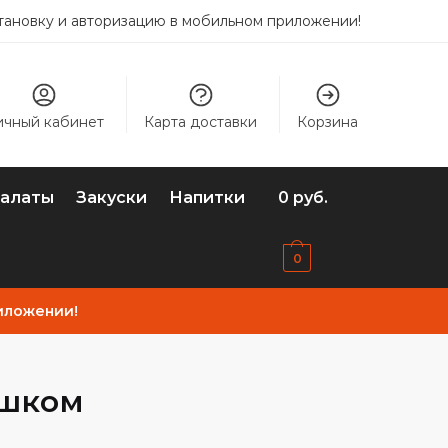
становку и авторизацию в мобильном приложении!
ичный кабинет
Карта доставки
Корзина
алаты
Закуски
Напитки
0
руб.
0
иложении!
ешком